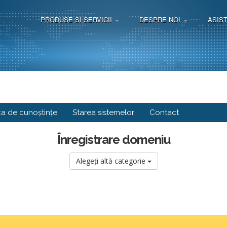
PRODUSE SI SERVICII
DESPRE NOI
ASIS
ca de cunoștințe
Starea sistemelor
Contact
Înregistrare domeniu
Alegeți altă categorie