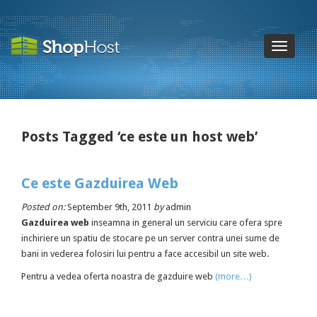
Toggle
navigatio
Posts Tagged ‘ce este un host web’
Ce este Gazduirea Web
Posted on:
September 9th, 2011
by
admin
Gazduirea web
inseamna in general un serviciu care ofera spre
inchiriere un spatiu de stocare pe un server contra unei sume de
bani in vederea folosiri lui pentru a face accesibil un site web.
Pentru a vedea oferta noastra de gazduire web
(more…)