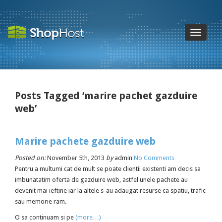
Toggle
navigatio
Posts Tagged ‘marire pachet gazduire
web’
Marire pachete gazduire web
Posted on:
November 5th, 2013
by
admin
No Comments
Pentru a multumi cat de mult se poate clientii existenti am decis sa
imbunatatim oferta de gazduire web, astfel unele pachete au
devenit mai ieftine iar la altele s-au adaugat resurse ca spatiu, trafic
sau memorie ram.
O sa continuam si pe
(more…)