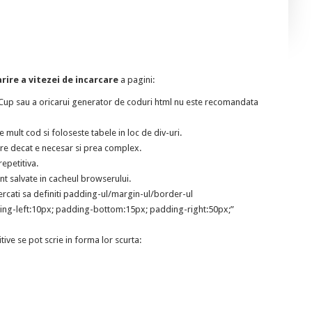
rire a vitezei de incarcare
a pagini:
up sau a oricarui generator de coduri html nu este recomandata
mult cod si foloseste tabele in loc de div-uri.
re decat e necesar si prea complex.
epetitiva.
unt salvate in cacheul browserului.
ncercati sa definiti padding-ul/margin-ul/border-ul
ding-left:10px; padding-bottom:15px; padding-right:50px;”
tive se pot scrie in forma lor scurta: