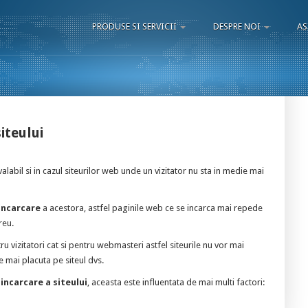
PRODUSE SI SERVICII
DESPRE NOI
AS
iteului
alabil si in cazul siteurilor web unde un vizitator nu sta in medie mai
incarcare
a acestora, astfel paginile web ce se incarca mai repede
reu.
u vizitatori cat si pentru webmasteri astfel siteurile nu vor mai
e mai placuta pe siteul dvs.
 incarcare a siteului
, aceasta este influentata de mai multi factori: