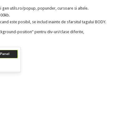
ri gen utils.ro/popup, popunder, cursoare si altele.
100kb.
 cand este posibil, se includ inainte de sfarsitul tagului BODY.
ckground-position” pentru div-uri/clase diferite,