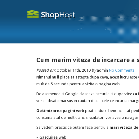
Cum marim viteza de incarcare a s
Posted on:
October 11th, 2010
by
admin
No Comments
Nimanui nu ii place sa astepte dupa ceva, acest lucru este v
mult de 5 secunde pentru a vizita o pagina web.
De asemenea si Google claseaza siteurile si
dupa
viteza 
vor fi afisate mai sus in cautari decat cele ce incarca mai g
Optimizarea pagini web
poate aduce benefici atat pentr
consuma atat de mult trafic si vizitatori vor avea o navigar
Sa vedem practic ce putem face pentru a
mari viteza de
– Gazduirea web