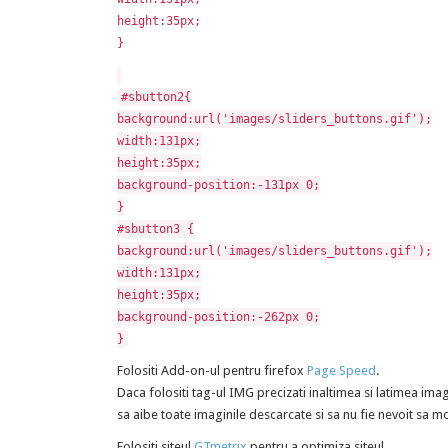
height:35px;
}
#sbutton2{
background:url('images/sliders_buttons.gif');
width:131px;
height:35px;
background-position:-131px 0;
}
#sbutton3 {
background:url('images/sliders_buttons.gif');
width:131px;
height:35px;
background-position:-262px 0;
}
Folositi Add-on-ul pentru firefox
Page Speed
.
Daca folositi tag-ul IMG precizati inaltimea si latimea ima
sa aibe toate imaginile descarcate si sa nu fie nevoit sa m
Folositi siteul
GTmetrix
pentru a optimiza siteul.