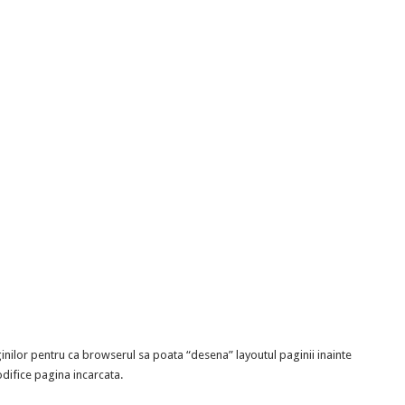
ginilor pentru ca browserul sa poata “desena” layoutul paginii inainte
odifice pagina incarcata.