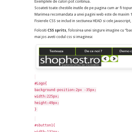
Exemplele de culori pot continua.
Scoateti toate chestiile inutile de pe pagina cum ar fi topu
Marimea recomandata a unei pagini web este de maxim 
Fisierele CSS se includ in sectiunea HEAD si cele javascript,
Folositi
CSS sprits
, folosirea unei singure imagine cu “ba
mai jos aveti codul css si imaginea:
#Logo{
background-position:2px -35px;
width:225px;
height:49px;
}
#sbutton1{
width:131px;