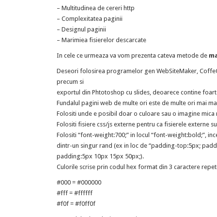
– Multitudinea de cereri http
– Complexitatea paginii
– Designul paginii
– Marimiea fisierelor descarcate
In cele ce urmeaza va vom prezenta cateva metode de
ma
Deseori folosirea programelor gen WebSiteMaker, CoffeC
precum si
exportul din Phtotoshop cu slides, deoarece contine foarte 
Fundalul pagini web de multe ori este de multe ori mai ma
Folositi unde e posibil doar o culoare sau o imagine mica r
Folositi fisiere css/js externe pentru ca fisierele externe s
Folositi “font-weight:700;” in locul “font-weight:bold;”, i
dintr-un singur rand (ex in loc de “padding-top:5px; pad
padding:5px 10px 15px 50px;).
Culorile scrise prin codul hex format din 3 caractere repeti
#000 = #000000
#fff = #ffffff
#f0f = #f0ff0f